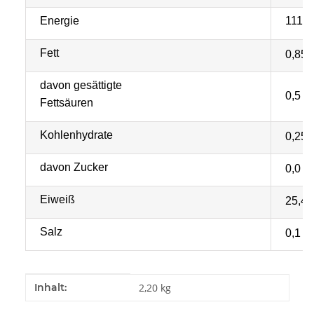
Energie
111 k
Fett
0,85
davon gesättigte
0,5
Fettsäuren
Kohlenhydrate
0,25
davon Zucker
0,0
Eiweiß
25,4
Salz
0,1
Produkteigenschaft
Wert
Inhalt:
2,20 kg