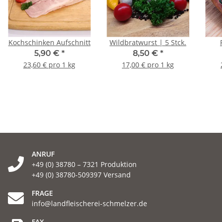
Kochschinken Aufschnitt
Wildbratwurst | 5 Stck.
5,90 €
*
8,50 €
*
23,60 € pro 1 kg
17,00 € pro 1 kg
ANRUF
+49 (0) 38780 – 7321 Produktion
+49 (0) 38780-509397 Versand
FRAGE
info@landfleischerei-schmelzer.de
FAX