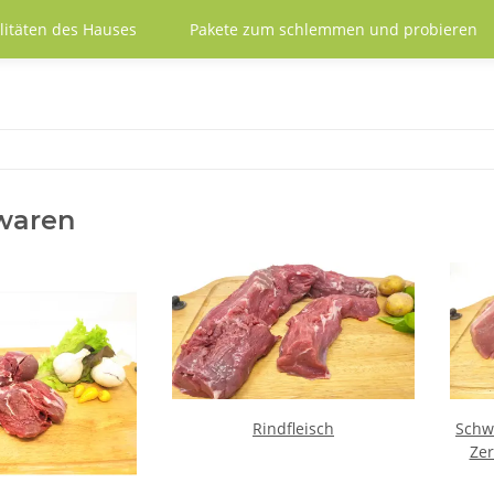
litäten des Hauses
Pakete zum schlemmen und probieren
waren
Rindfleisch
Schw
Zer