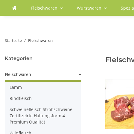
Fleischwaren
Wurstwaren
Spezia
Startseite
Fleischwaren
Fleisch
Kategorien
Fleischwaren
Lamm
Rindfleisch
Schweinefleisch Strohschweine
Zertifizeirte Haltungsform 4
Premium Qualität
Wildfleisch