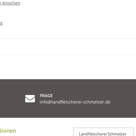
e Knochen
kg
FRAGE
info@landfleischerei-schmelzer.de
tionen