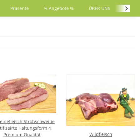
Präsente
% Angebote %
ÜBER UNS
PARTY
einefleisch Strohschweine
tifizeirte Haltungsform 4
Wildfleisch
Premium Qualität