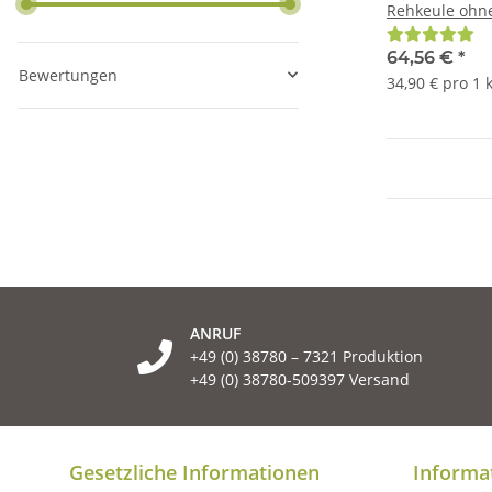
Rehkeule ohn
64,56 €
*
Bewertungen
34,90 € pro 1 
ANRUF
+49 (0) 38780 – 7321 Produktion
+49 (0) 38780-509397 Versand
Gesetzliche Informationen
Informa