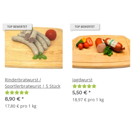
TOP BEWERTET
TOP BEWERTET
Rinderbratwurst /
Jagdwurst
Sportlerbratwurst | 5 Stück
5,50 €
*
8,90 €
*
18,97 € pro 1 kg
17,80 € pro 1 kg