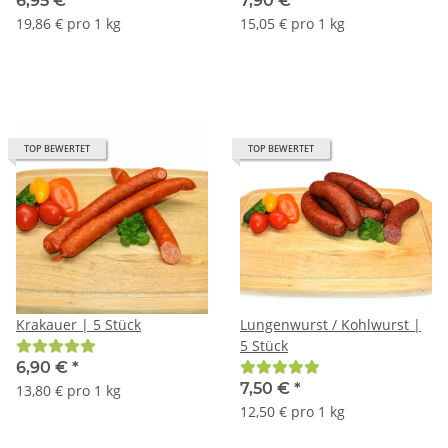
6,95 €
*
7,90 €
*
19,86 € pro 1 kg
15,05 € pro 1 kg
TOP BEWERTET
TOP BEWERTET
Krakauer | 5 Stück
Lungenwurst / Kohlwurst |
5 Stück
6,90 €
*
7,50 €
*
13,80 € pro 1 kg
12,50 € pro 1 kg