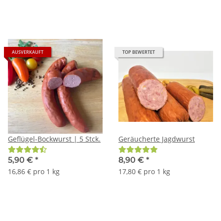
AUSVERKAUFT
TOP BEWERTET
Geflügel-Bockwurst | 5 Stck.
Geräucherte Jagdwurst
5,90 €
*
8,90 €
*
16,86 € pro 1 kg
17,80 € pro 1 kg