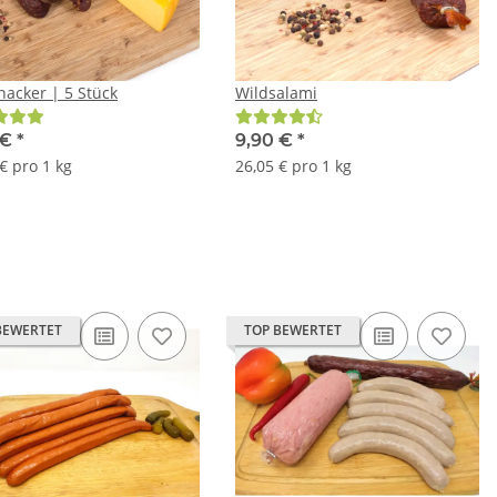
nacker | 5 Stück
Wildsalami
 €
*
9,90 €
*
€ pro 1 kg
26,05 € pro 1 kg
BEWERTET
TOP BEWERTET