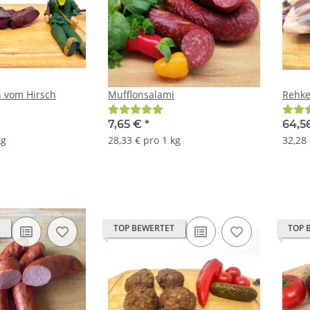
 vom Hirsch
Mufflonsalami
Rehke
7,65 €
*
64,5
kg
28,33 € pro 1 kg
32,28 
TOP BEWERTET
TOP 