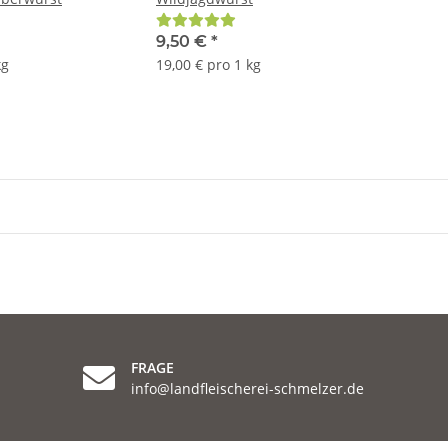
9,50 €
*
kg
19,00 € pro 1 kg
FRAGE
info@landfleischerei-schmelzer.de