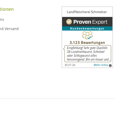
tionen
uns
nd Versand
r
© Torsten Schmelzer