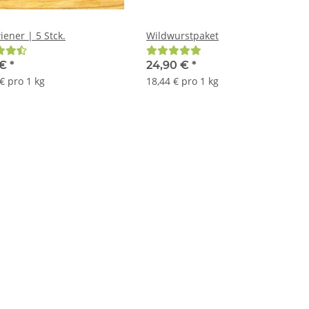
iener | 5 Stck.
Wildwurstpaket
 €
*
24,90 €
*
€ pro 1 kg
18,44 € pro 1 kg