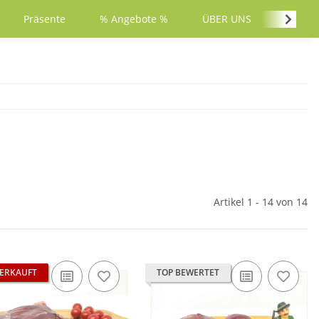
Präsente
% Angebote %
ÜBER UNS
PARTY
Artikel 1 - 14 von 14
ERKAUFT
TOP BEWERTET