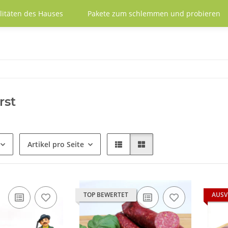
litäten des Hauses
Pakete zum schlemmen und probieren
rst
Artikel pro Seite
TOP BEWERTET
AUSV