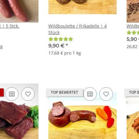
 | 5 Stck.
Wildboulette / Frikadelle | 4
Wildk
Stück
5,90
9,90 €
*
kg
26,82 
17,68 € pro 1 kg
TOP BEWERTET
TOP 