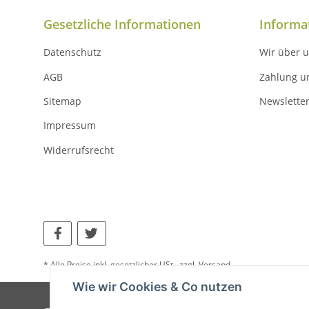
Gesetzliche Informationen
Informa
Datenschutz
Wir über 
AGB
Zahlung u
Sitemap
Newslette
Impressum
Widerrufsrecht
* Alle Preise inkl. gesetzlicher USt., zzgl.
Versand
Wie wir Cookies & Co nutzen