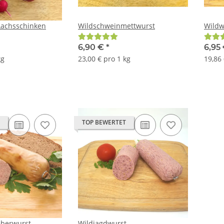
Lachsschinken
Wildschweinmettwurst
Wildw
6,90 €
*
6,95
kg
23,00 € pro 1 kg
19,86 
TOP BEWERTET
eberwurst
Wildjagdwurst