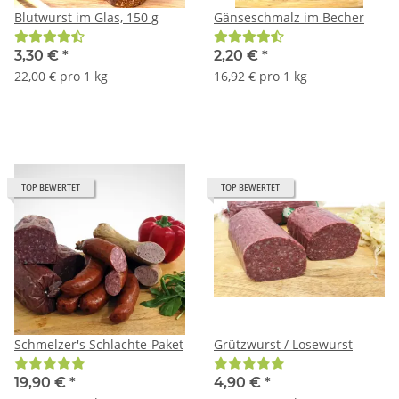
Blutwurst im Glas, 150 g
Gänseschmalz im Becher
3,30 €
*
2,20 €
*
22,00 € pro 1 kg
16,92 € pro 1 kg
TOP BEWERTET
TOP BEWERTET
Schmelzer's Schlachte-Paket
Grützwurst / Losewurst
19,90 €
*
4,90 €
*