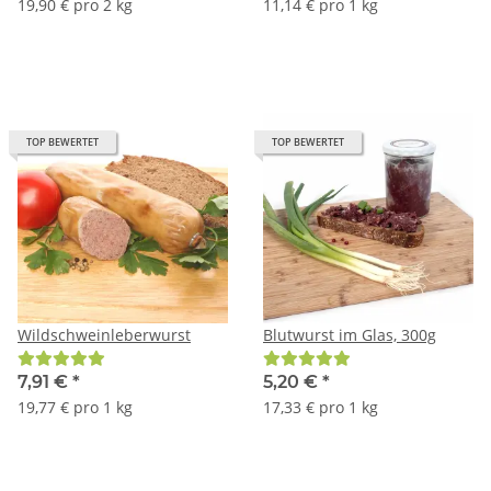
19,90 € pro 2 kg
11,14 € pro 1 kg
TOP BEWERTET
TOP BEWERTET
Wildschweinleberwurst
Blutwurst im Glas, 300g
7,91 €
*
5,20 €
*
19,77 € pro 1 kg
17,33 € pro 1 kg