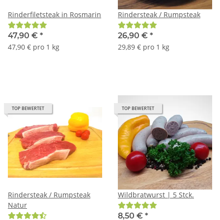
Rinderfiletsteak in Rosmarin
Rindersteak / Rumpsteak
47,90 €
*
26,90 €
*
47,90 € pro 1 kg
29,89 € pro 1 kg
TOP BEWERTET
TOP BEWERTET
Rindersteak / Rumpsteak
Wildbratwurst | 5 Stck.
Natur
8,50 €
*