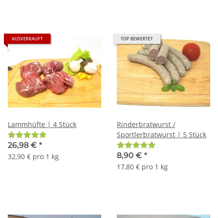
AUSVERKAUFT
TOP BEWERTET
Lammhüfte | 4 Stück
Rinderbratwurst /
Sportlerbratwurst | 5 Stück
26,98 €
*
8,90 €
*
32,90 € pro 1 kg
17,80 € pro 1 kg