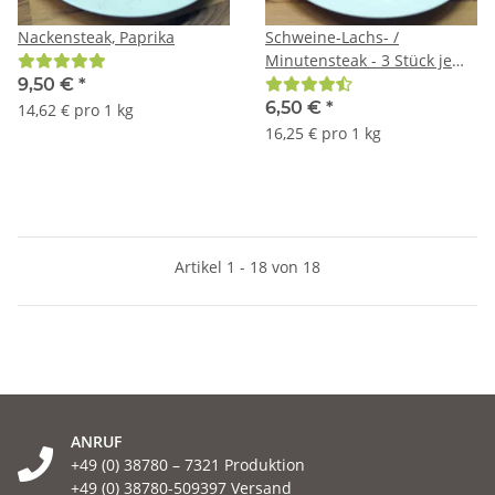
Nackensteak, Paprika
Schweine-Lachs- /
Minutensteak - 3 Stück je
Packung
9,50 €
*
6,50 €
*
14,62 € pro 1 kg
16,25 € pro 1 kg
Artikel 1 - 18 von 18
ANRUF
+49 (0) 38780 – 7321 Produktion
+49 (0) 38780-509397 Versand