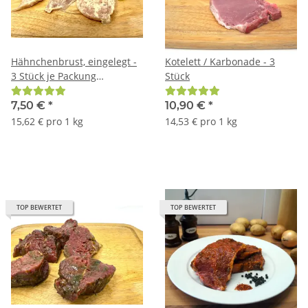
Hähnchenbrust, eingelegt -
Kotelett / Karbonade - 3
3 Stück je Packung
Stück
Knoblauch
7,50 €
*
10,90 €
*
15,62 € pro 1 kg
14,53 € pro 1 kg
TOP BEWERTET
TOP BEWERTET