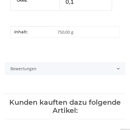
0,1
Produkteigenschaft
Wert
Inhalt:
750,00 g
Bewertungen
Kunden kauften dazu folgende
Artikel: