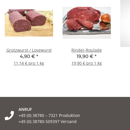
Grützwurst / Losewurst
Rinder-Roulade
4,90 €
*
19,90 €
*
11,14 € pro 1 kg
19,90 € pro 1 kg
ANRUF
+49 (0) 38780 – 7321 Produktion
+49 (0) 38780-509397 Versand