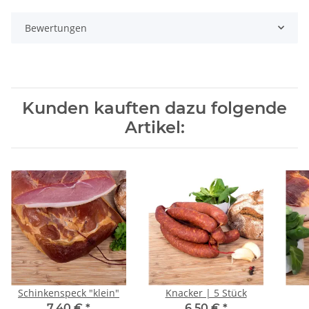
Bewertungen
Kunden kauften dazu folgende
Artikel:
Schinkenspeck "klein"
Knacker | 5 Stück
7,40 €
*
6,50 €
*