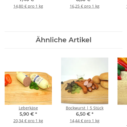
14,80 € pro 1 kg
16,25 € pro 1 kg
Ähnliche Artikel
Leberkäse
Bockwurst | 5 Stück
5,90 €
*
6,50 €
*
20,34 € pro 1 kg
14,44 € pro 1 kg