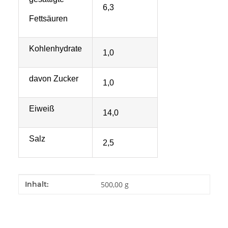
6,3
Fettsäuren
Kohlenhydrate
1,0
davon Zucker
1,0
Eiweiß
14,0
Salz
2,5
Produkteigenschaft
Wert
Inhalt:
500,00 g