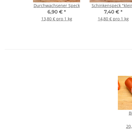
Durchwachsener Speck
Schinkenspeck "klei
6,90 €
*
7,40 €
*
13,80 € pro 1 kg
14,80 € pro 1 kg
B
20,