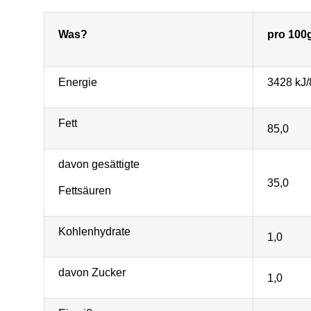
Was?
pro 100g
Energie
3428 kJ/
Fett
85,0
davon gesättigte
35,0
Fettsäuren
Kohlenhydrate
1,0
davon Zucker
1,0