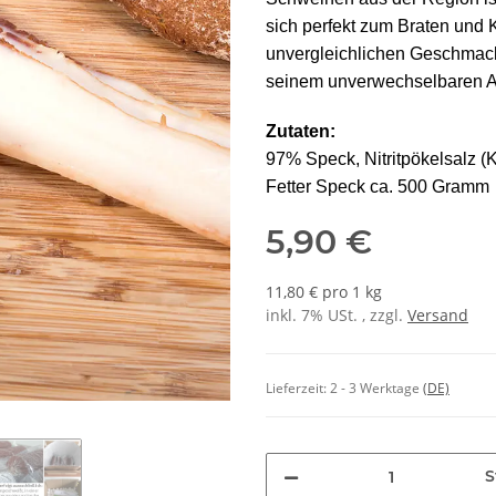
sich perfekt zum Braten und 
unvergleichlichen Geschmack.
seinem unverwechselbaren 
Zutaten:
97% Speck, Nitritpökelsalz (
Fetter Speck ca. 500 Gramm
5,90 €
11,80 € pro 1 kg
inkl. 7% USt. , zzgl.
Versand
Lieferzeit:
2 - 3 Werktage
(DE)
S