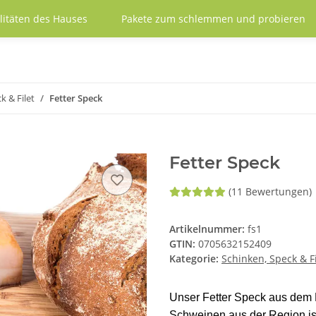
litäten des Hauses
Pakete zum schlemmen und probieren
k & Filet
Fetter Speck
Fetter Speck
(11 Bewertungen)
Artikelnummer:
fs1
GTIN:
0705632152409
Kategorie:
Schinken, Speck & Fi
Unser Fetter Speck aus dem
Schweinen aus der Region ist