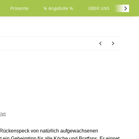
Präsente
% Angebote %
ÜBER UNS
PARTY
let
 Rückenspeck von natürlich aufgewachsenen
 ein Geheimtipp für alle Köche und Bratfans. Er eignet