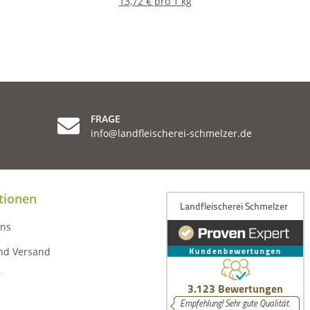
13,72 € pro 1 kg
FRAGE
info@landfleischerei-schmelzer.de
tionen
uns
nd Versand
r