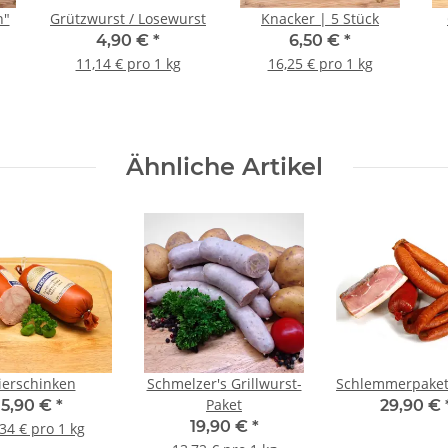
n"
Grützwurst / Losewurst
Knacker | 5 Stück
4,90 €
*
6,50 €
*
11,14 € pro 1 kg
16,25 € pro 1 kg
Ähnliche Artikel
ierschinken
Schmelzer's Grillwurst-
Schlemmerpaket
Paket
5,90 €
*
29,90 €
19,90 €
*
34 € pro 1 kg