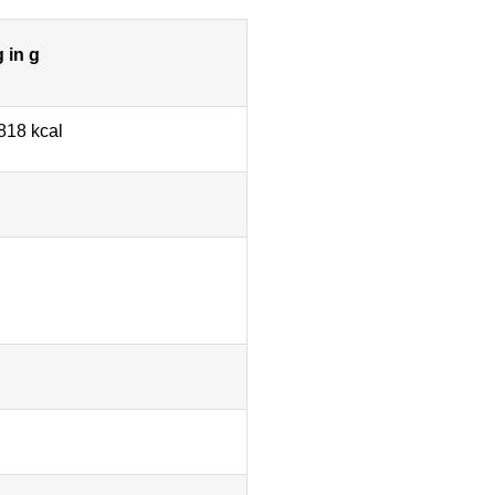
 in g
818 kcal