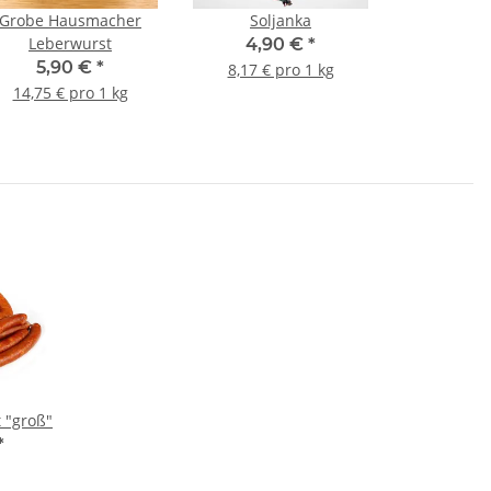
Grobe Hausmacher
Soljanka
Leberwurst
4,90 €
*
5,90 €
*
8,17 € pro 1 kg
14,75 € pro 1 kg
 "groß"
*