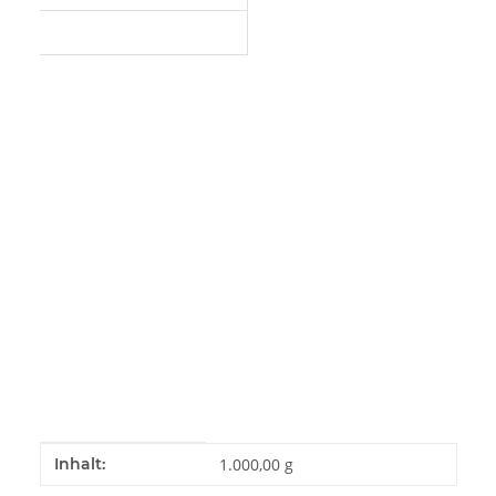
Produkteigenschaft
Wert
Inhalt:
1.000,00 g