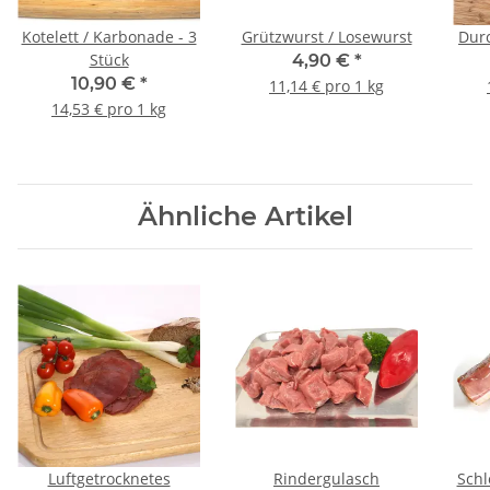
Kotelett / Karbonade - 3
Grützwurst / Losewurst
Dur
Stück
4,90 €
*
10,90 €
*
11,14 € pro 1 kg
14,53 € pro 1 kg
Ähnliche Artikel
Luftgetrocknetes
Rindergulasch
Schl