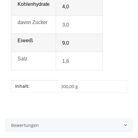
Kohlenhydrate
4,0
davon Zucker
3,0
Eiweiß
9,0
Salz
1,6
Produkteigenschaft
Wert
Inhalt:
300,00 g
Bewertungen