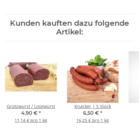
Kunden kauften dazu folgende
Artikel:
Grützwurst / Losewurst
Knacker | 5 Stück
4,90 €
*
6,50 €
*
11,14 € pro 1 kg
16,25 € pro 1 kg