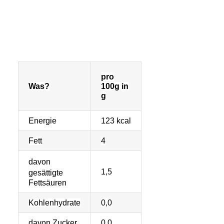
pro
Was?
100g in
g
Energie
123 kcal
Fett
4
davon
1,5
gesättigte
Fettsäuren
Kohlenhydrate
0,0
davon Zucker
0,0