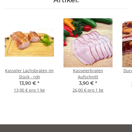
Kasseler Lachsbraten im
Kasselerbraten
Dur
Stück - roh
Aufschnitt
13,90 €
*
3,90 €
*
13,90 € pro 1 kg
26,00 € pro 1 kg