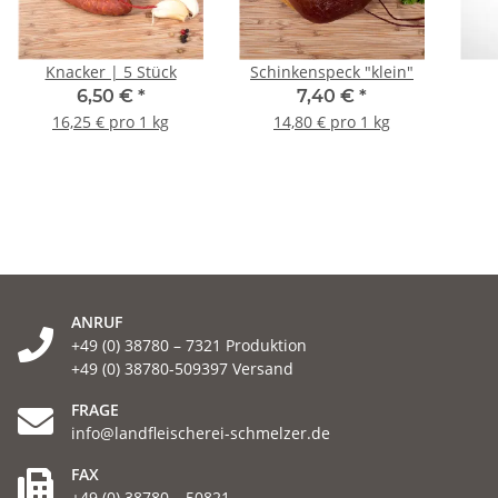
Knacker | 5 Stück
Schinkenspeck "klein"
6,50 €
*
7,40 €
*
16,25 € pro 1 kg
14,80 € pro 1 kg
ANRUF
+49 (0) 38780 – 7321 Produktion
+49 (0) 38780-509397 Versand
FRAGE
info@landfleischerei-schmelzer.de
FAX
+49 (0) 38780 – 50821