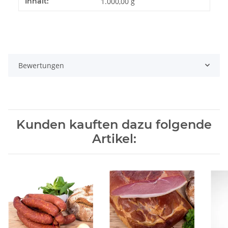
Produkteigenschaft
Wert
Inhalt:
1.000,00 g
Bewertungen
Kunden kauften dazu folgende
Artikel: