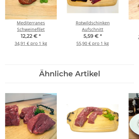
Mediterranes
Rotwildschinken
Schweinefilet
Aufschnitt
12,22 €
*
5,59 €
*
34,91 € pro 1 kg
55,90 € pro 1 kg
Ähnliche Artikel