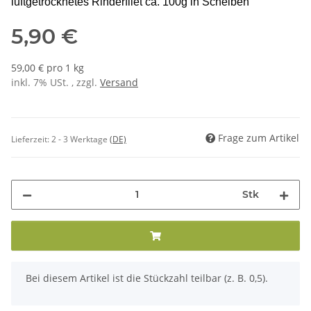
luftgetrocknetes Rinderfilet ca. 100g in Scheiben
5,90 €
59,00 € pro 1 kg
inkl. 7% USt. , zzgl.
Versand
Frage zum Artikel
Lieferzeit:
2 - 3 Werktage
(DE)
Stk
x
Bei diesem Artikel ist die Stückzahl teilbar (z. B. 0,5).