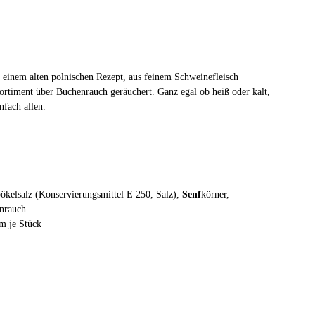
 einem alten polnischen Rezept, aus feinem Schweinefleisch
Sortiment über Buchenrauch geräuchert. Ganz egal ob heiß oder kalt,
fach allen.
ökelsalz (Konservierungsmittel E 250, Salz),
Senf
körner,
enrauch
m je Stück