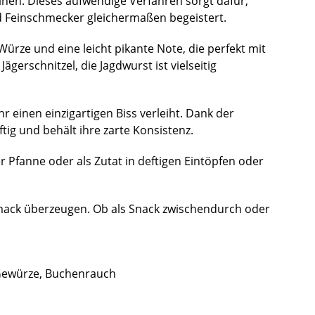
hen. Dieses aufwendige Verfahren sorgt dafür,
nd Feinschmecker gleichermaßen begeistert.
rze und eine leicht pikante Note, die perfekt mit
gerschnitzel, die Jagdwurst ist vielseitig
r einen einzigartigen Biss verleiht. Dank der
g und behält ihre zarte Konsistenz.
er Pfanne oder als Zutat in deftigen Eintöpfen oder
hmack überzeugen. Ob als Snack zwischendurch oder
, Gewürze, Buchenrauch