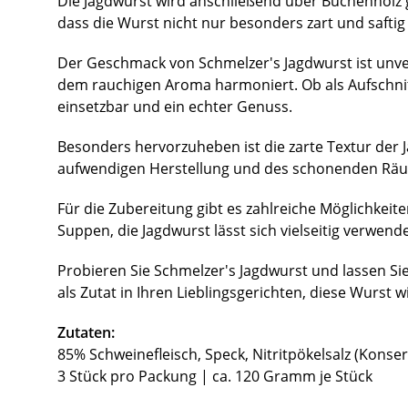
Die Jagdwurst wird anschließend über Buchenholz 
dass die Wurst nicht nur besonders zart und safti
Der Geschmack von Schmelzer's Jagdwurst ist unver
dem rauchigen Aroma harmoniert. Ob als Aufschnitt a
einsetzbar und ein echter Genuss.
Besonders hervorzuheben ist die zarte Textur der Ja
aufwendigen Herstellung und des schonenden Räuch
Für die Zubereitung gibt es zahlreiche Möglichkeite
Suppen, die Jagdwurst lässt sich vielseitig verwend
Probieren Sie Schmelzer's Jagdwurst und lassen Si
als Zutat in Ihren Lieblingsgerichten, diese Wurst 
Zutaten:
85% Schweinefleisch, Speck, Nitritpökelsalz (Konser
3 Stück pro Packung | ca. 120 Gramm je Stück