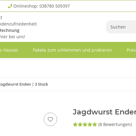
Onlineshop: 038780 509397
!
denzufriedenheit
 Rechnung
hier bei uns!
es Hauses
Pakete zum schlemmen und probieren
Präs
Jagdwurst Enden | 3 Stück
Jagdwurst Enden
(8 Bewertungen)