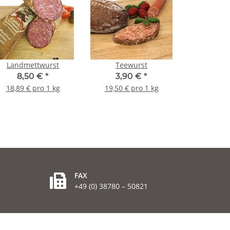
Landmettwurst
Teewurst
8,50 €
*
3,90 €
*
18,89 € pro 1 kg
19,50 € pro 1 kg
FAX
+49 (0) 38780 – 50821