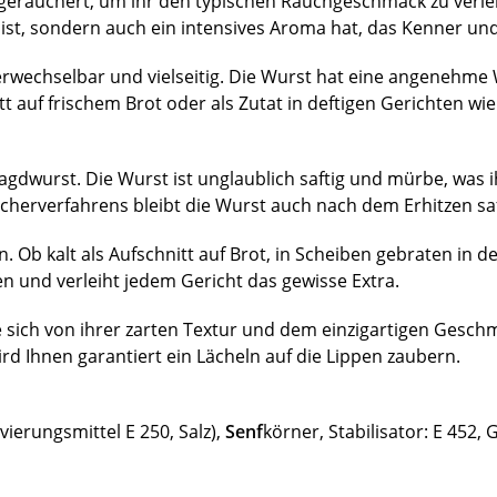
geräuchert, um ihr den typischen Rauchgeschmack zu verlei
g ist, sondern auch ein intensives Aroma hat, das Kenner u
wechselbar und vielseitig. Die Wurst hat eine angenehme Wü
uf frischem Brot oder als Zutat in deftigen Gerichten wie Jä
gdwurst. Die Wurst ist unglaublich saftig und mürbe, was ih
erverfahrens bleibt die Wurst auch nach dem Erhitzen safti
n. Ob kalt als Aufschnitt auf Brot, in Scheiben gebraten in d
en und verleiht jedem Gericht das gewisse Extra.
e sich von ihrer zarten Textur und dem einzigartigen Gesc
wird Ihnen garantiert ein Lächeln auf die Lippen zaubern.
vierungsmittel E 250, Salz),
Senf
körner, Stabilisator: E 452