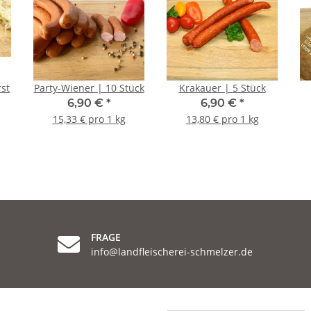
st
Party-Wiener | 10 Stück
Krakauer | 5 Stück
6,90 €
*
6,90 €
*
15,33 € pro 1 kg
13,80 € pro 1 kg
FRAGE
info@landfleischerei-schmelzer.de