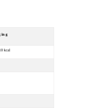
 in g
10 kcal