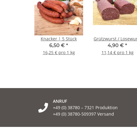
Knacker | 5 Stück
Grützwurst / Losewur
6,50 €
*
4,90 €
*
16,25 € pro 1 kg
11,14 € pro 1 kg
ANRUF
+49 (0) 38780 – 7321 Produktion
+49 (0) 38780-509397 Versand