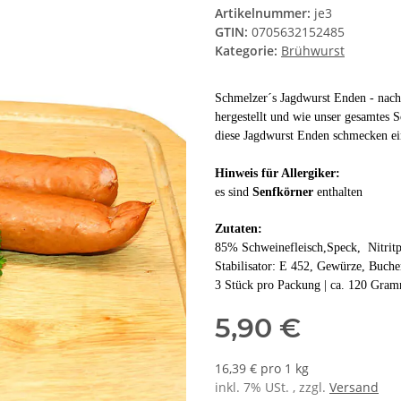
Artikelnummer:
je3
GTIN:
0705632152485
Kategorie:
Brühwurst
Schmelzer´s Jagdwurst Enden - nach
hergestellt und wie unser gesamtes 
diese Jagdwurst Enden schmecken ein
Hinweis für Allergiker:
es sind
Senfkörner
enthalten
Zutaten:
85% Schweinefleisch,Speck, Nitritp
Stabilisator: E 452, Gewürze, Buch
3 Stück pro Packung | ca. 120 Gram
5,90 €
16,39 € pro 1 kg
inkl. 7% USt. , zzgl.
Versand