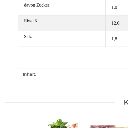
davon Zucker
1,0
Eiweiß
12,0
Salz
1,8
Produkteigenschaft
Wert
Inhalt:
K