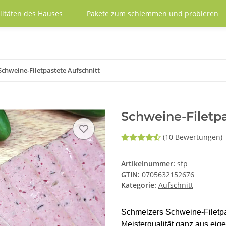
litäten des Hauses
Pakete zum schlemmen und probieren
Schweine-Filetpastete Aufschnitt
Schweine-Filetpa
(10 Bewertungen)
Artikelnummer:
sfp
GTIN:
0705632152676
Kategorie:
Aufschnitt
Schmelzers Schweine-Filetpas
Meisterqualität ganz aus eige