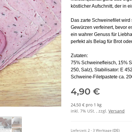
köstlicher Aufschnitt, der in 
Das zarte Schweinefilet wir
Gewürzen verfeinert, bevor es
ein wahrer Genuss für Liebha
perfekt als Belag für Brot od
Zutaten:
75% Schweinefleisch, 15% Sch
250, Salz), Stabilisator: E 45
Schweine-Filetpastete ca. 2
4,90 €
24,50 € pro 1 kg
inkl. 7% USt. , zzgl.
Versand
Lieferzeit:
2 - 3 Werktage
(DE)