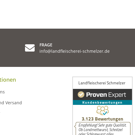
FRAGE
info@landfleischerei-schmelzer.de
tionen
uns
nd Versand
r