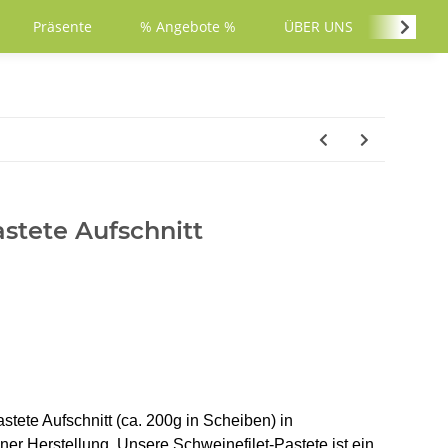
Präsente
% Angebote %
ÜBER UNS
PARTY
stete Aufschnitt
tete Aufschnitt (ca. 200g in Scheiben) in
ner Herstellung. Unsere Schweinefilet-Pastete ist ein