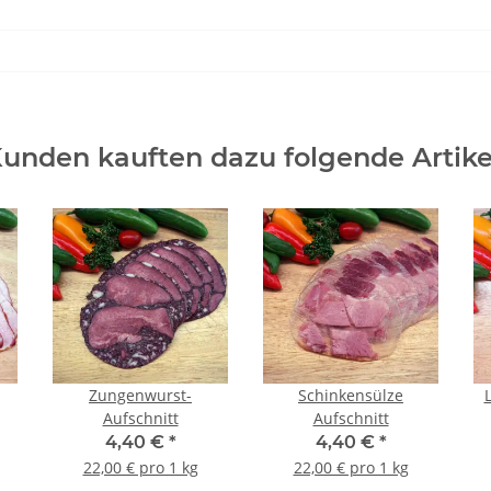
unden kauften dazu folgende Artike
Zungenwurst-
Schinkensülze
Aufschnitt
Aufschnitt
4,40 €
*
4,40 €
*
22,00 € pro 1 kg
22,00 € pro 1 kg